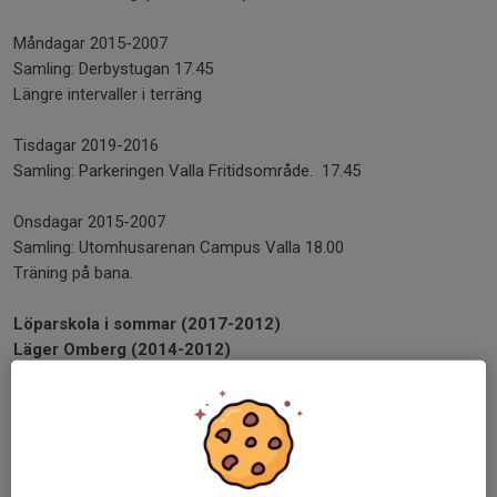
Måndagar 2015-2007
Samling: Derbystugan 17.45
Längre intervaller i terräng
Tisdagar 2019-2016
Samling: Parkeringen Valla Fritidsområde. 17.45
Onsdagar 2015-2007
Samling: Utomhusarenan Campus Valla 18.00
Träning på bana.
Löparskola i sommar (2017-2012)
Läger Omberg (2014-2012)
Vecka 25:
Löparskola (måndag–torsdag).
Info och anmälan
Vecka 33:
Löparskola (måndag–fredag).
Info och anmälan
21–23 juni:
Löparläger på Omberg för barn födda 2014–