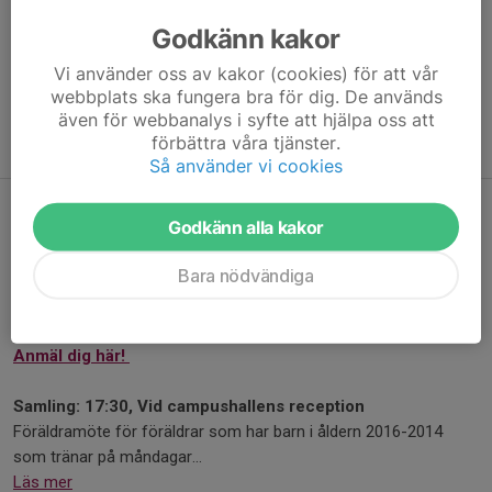
2012 (söndag till tisdag).
Godkänn kakor
Info finns här:
Notera:
För utomhusträningen gäller specifika klockslag
Vi använder oss av kakor (cookies) för att vår
beroende på dag: måndagar och tisdagar kl. 17.45, samt
webbplats ska fungera bra för dig. De används
onsdagar kl. 18.00.
även för webbanalys i syfte att hjälpa oss att
förbättra våra tjänster.
MVH Tränarteamet IK Akele
Så använder vi cookies
Föräldramöte den 27 April
Godkänn alla kakor
21 apr, 21:18
Bara nödvändiga
Välkomna till föräldramöte!
Måndag 27 april, 17:30-18:30
Campushallen Valla Staden
Anmäl dig här!
Samling: 17:30, Vid campushallens reception
Föräldramöte för föräldrar som har barn i åldern 2016-2014
som tränar på måndagar...
Läs mer