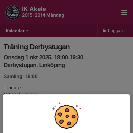
IK Akele
2015-2014 Måndag
Logga in
Kalender
Träning Derbystugan
Onsdag 1 okt 2025, 18:00-19:30
Derbystugan, Linköping
Samling: 18:00
Tränare
Mikael Eriksson
Katrin Sundmark