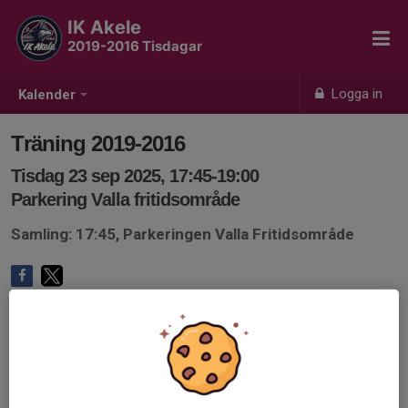
IK Akele
2019-2016 Tisdagar
Logga in
Kalender
Träning 2019-2016
Tisdag 23 sep 2025, 17:45-19:00
Parkering Valla fritidsområde
Samling: 17:45, Parkeringen Valla Fritidsområde