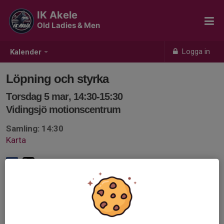
IK Akele
Old Ladies & Men
Logga in
Kalender
Löpning och styrka
Torsdag 5 mar, 14:30-15:30
Vidingsjö motionscentrum
Samling: 14:30
Karta