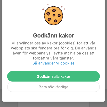
Vidingsjöskogen och Tinnerö tillbaka. Hela rundan är ca
23 km och går på blandat underlag i form av asfalt, grus,
stig och skogsväg.
Använd gärna anmälningsfunktionen nedan för att
underlätta planering av långpassen i och med att vi får in
Godkänn kakor
värdefull statistik (kräver inlogg).
Vi använder oss av kakor (cookies) för att vår
drive.google.com/drive/folders/1gDZfMboNXzA53OjGj
webbplats ska fungera bra för dig. De används
bIYEQk8dj1D_7Ru?usp=drive_link
även för webbanalys i syfte att hjälpa oss att
förbättra våra tjänster.
Så använder vi cookies
Godkänn alla kakor
Bara nödvändiga