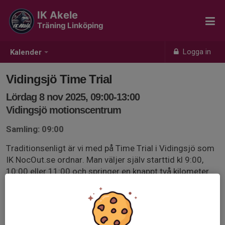
IK Akele
Träning Linköping
Logga in
Kalender
Vidingsjö Time Trial
Lördag 8 nov 2025, 09:00-13:00
Vidingsjö motionscentrum
Samling: 09:00
Traditionsenligt är vi med på Time Trial i Vidingsjö som
IK NocOut.se ordnar. Man väljer själv starttid kl 9:00,
10:00 eller 11:00 och springer en knappt två kilometer
lång slinga valfritt antal gånger fram till kl 12:00. Då
bryter vi och äter grillad korv ihop.
Mer info och anmälan hos NocOut på länken nedan.