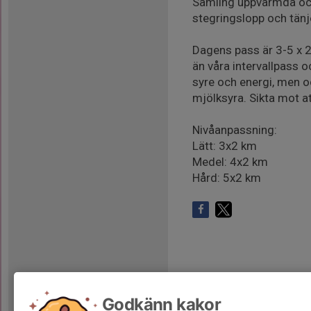
Samling uppvärmda och 
stegringslopp och tänje
Dagens pass är 3-5 x 2 
än våra intervallpass 
syre och energi, men oc
mjölksyra. Sikta mot a
Nivåanpassning:
Lätt: 3x2 km
Medel: 4x2 km
Hård: 5x2 km
Godkänn kakor