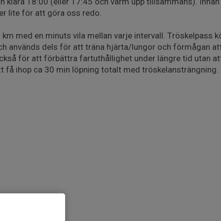
klara 18:00 (eller 17:45 och värm upp tillsammans). Innan s
r lite för att göra oss redo.
km med en minuts vila mellan varje intervall. Tröskelpass kör
och används dels för att träna hjärta/lungor och förmågan a
kså för att förbättra fartuthållighet under längre tid utan at
tt få ihop ca 30 min löpning totalt med tröskelansträngning.