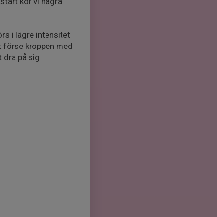
tart kör vi några
s i lägre intensitet
tt förse kroppen med
t dra på sig