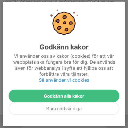
varv 26,82km per halva eller 8 varv och 53,64km om
man kör båda. Alla som är sugna är välkomna.
Hastigheten anpassas efter deltagare och vi går i
trappor/uppförsbackar.
Backyard Ultra är en tävlingsform där deltagaren så
många gånger som möjligt ska springa ett varv på 6
Godkänn kakor
706 meter (4.167 miles). Varje timme startar man på ett
nytt varv. När ett varv är avklarat, kan deltagaren vila
Vi använder oss av kakor (cookies) för att vår
fram till nästa start. Vid tävling så springer man tills
webbplats ska fungera bra för dig. De används
även för webbanalys i syfte att hjälpa oss att
endast en person återstår.
förbättra våra tjänster.
Så använder vi cookies
Godkänn alla kakor
Bara nödvändiga