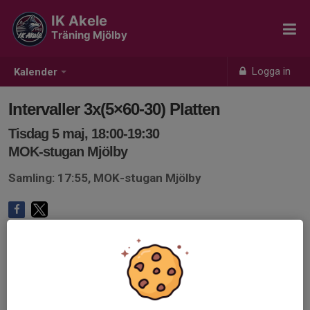
IK Akele
Träning Mjölby
Logga in
Kalender
Intervaller 3x(5×60-30) Platten
Tisdag 5 maj, 18:00-19:30
MOK-stugan Mjölby
Samling: 17:55, MOK-stugan Mjölby