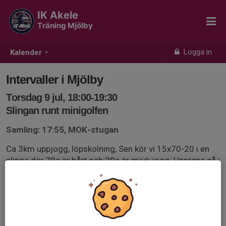
IK Akele
Träning Mjölby
Logga in
Kalender
Intervaller i Mjölby
Torsdag 9 jul, 18:00-19:30
Slingan runt minigolfen
Samling: 17:55, MOK-stugan
Ca 3km uppjogg, löpskolning, Sen kör vi 15x70-20 i en
slinga där 70s är hårt och 20s är mjuk jogg. Upprepa så i
15 ggr. Första o sista ska gå i samma tempo. (öva på
att hantera utgångsfart) vila 30s sedan 5x1min planka.
Nerjogg ca 3km