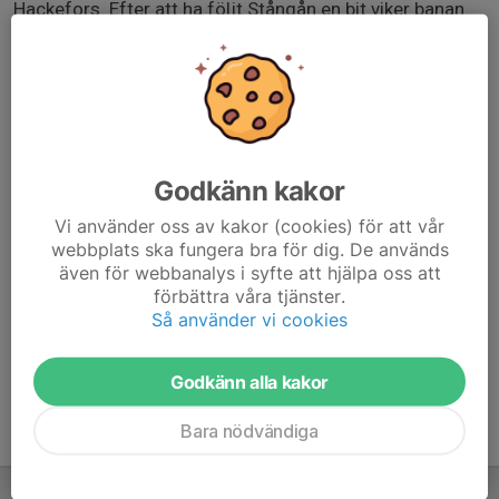
Hackefors. Efter att ha följt Stångån en bit viker banan
av genom Johannelund och Vimanshäll och följer sedan
Tinnerbäcken tillbaka mot Garnisonen. Den korta banan
viker av från den långa efter att vi lämnat LOK-milen och
följer sedan Tinnerbäcken tillbaka.
Använd gärna anmälningsfunktionen nedan för att
Godkänn kakor
underlätta planering av långpassen i och med att vi får in
värdefull statistik (kräver inlogg).
Vi använder oss av kakor (cookies) för att vår
webbplats ska fungera bra för dig. De används
drive.google.com/drive/folders/1gDZfMboNXzA53OjGj
även för webbanalys i syfte att hjälpa oss att
bIYEQk8dj1D_7Ru?usp=drive_link
förbättra våra tjänster.
Så använder vi cookies
Godkänn alla kakor
Bara nödvändiga