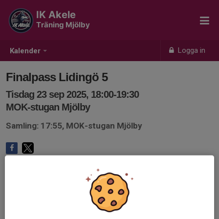
IK Akele
Träning Mjölby
Logga in
Kalender
Finalpass Lidingö 5
Tisdag 23 sep 2025, 18:00-19:30
MOK-stugan Mjölby
Samling: 17:55, MOK-stugan Mjölby