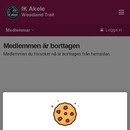
IK Akele
Woodland Trail
Logga in
Medlemmar
Medlemmen är borttagen
Medlemmen du försöker nå är borttagen från hemsidan.