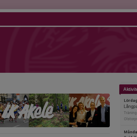
Aktivit
Lördag
Långpa
Träning
Olstor
Måndag