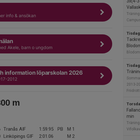
3x(4-3
Vallas
Träning
mer info & ansökan
Campus
Tisdag
Tackre
mälan
Blodom
med Akele, barn o ungdom
Blodom
Tisdag
Tränin
h information löparskolan 2026
Sommar
017-2012
2013-2
Friidro
800 m
Torsda
Fallan
min
Träning
6
Tranås AIF
1:59.95
PB
M 1
Vifolka
0
Linköpings GIF
2:01.06
M 2