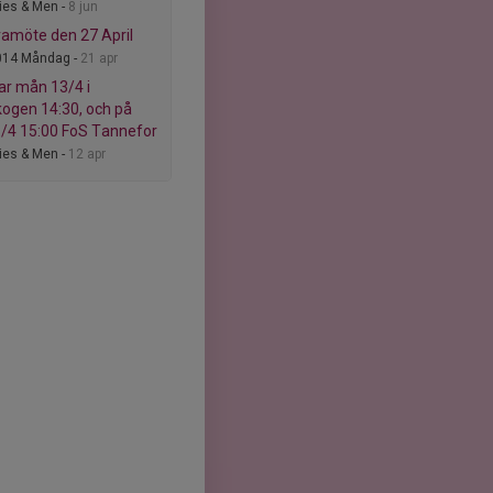
ies & Men -
8 jun
ramöte den 27 April
014 Måndag -
21 apr
nar mån 13/4 i
kogen 14:30, och på
6/4 15:00 FoS Tannefor
ies & Men -
12 apr