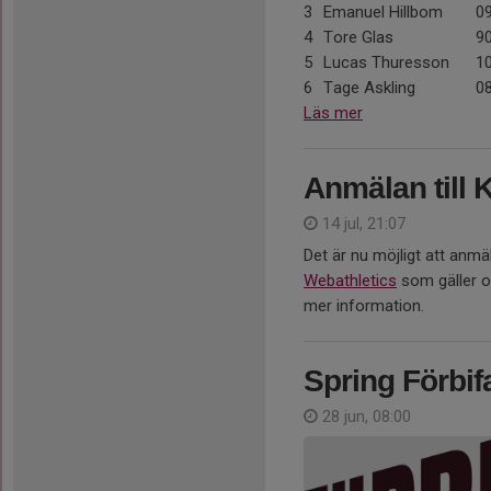
3
Emanuel Hillbom
0
4
Tore Glas
9
5
Lucas Thuresson
1
6
Tage Askling
0
Läs mer
Anmälan till
14 jul, 21:07
Det är nu möjligt att anmäl
Webathletics
som gäller o
mer information.
Spring Förbif
28 jun, 08:00