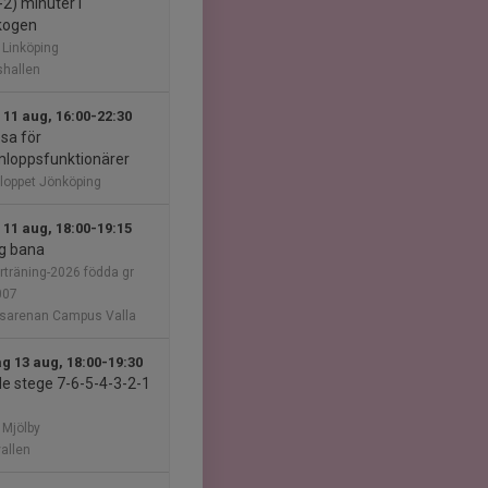
-2) minuter i
kogen
 Linköping
hallen
 11 aug, 16:00-22:30
sa för
loppsfunktionärer
loppet Jönköping
 11 aug, 18:00-19:15
g bana
träning-2026 födda gr
007
ttsarenan Campus Valla
g 13 aug, 18:00-19:30
de stege 7-6-5-4-3-2-1
 Mjölby
vallen