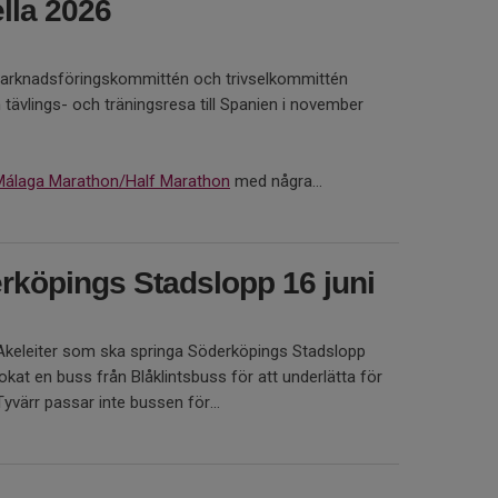
lla 2026
 marknadsföringskommittén och trivselkommittén
vlings- och träningsresa till Spanien i november
Málaga Marathon/Half Marathon
med några...
erköpings Stadslopp 16 juni
 Akeleiter som ska springa Söderköpings Stadslopp
bokat en buss från Blåklintsbuss för att underlätta för
Tyvärr passar inte bussen för...