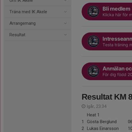
Om IK Akele
Bli medlem
Träna med IK Akele
Klicka här för 
Arrangemang
Resultat
Intressean
Testa träning 
Anmälan oc
För dig född 2
Resultat KM 
Igår, 23:34
Heat 1
1
Gösta Berglund
0
2
Lukas Einarsson
1