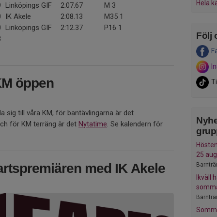
Hela k
9
Linköpings GIF
2:07.67
M 3
0
IK Akele
2:08.13
M35 1
0
Linköpings GIF
2:12.37
P16 1
Följ 
8
F
I
 KM öppen
T
a sig till våra KM, för bantävlingarna är det
Nyhe
ch för KM terräng är det
Nytatime
. Se kalendern för
grup
Hösten
25 aug
artspremiären med IK Akele
Barnträ
Ikväll h
somma
Barnträ
Sommar