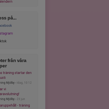
alendern
oss på...
acebook
nstagram
iktok
ter från våra
per
s träning startar den
usti
ning Mjölby -
Idag, 10:12
ar vi
ravslutning!
ning Mjölby -
23 jun
uppehåll - träning