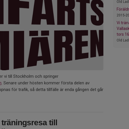
Old Lad
Föräld
2015-2
Vi trä
Vallas
tors 1
Old Lad
 vi till Stockholm och springer
n
. Senare under hösten kommer första delen av
nas för trafik, så detta tillfälle är enda gången det går
träningsresa till