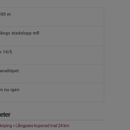
000 m
ångs stadslopp mfl
n 14/5
Kanallöpet
n nu igen
eter
nköping
»
Långpass kuperad trail 24 km