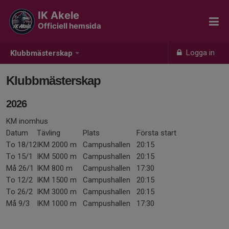
IK Akele
Officiell hemsida
Logga in
Klubbmästerskap
Klubbmästerskap
2026
KM inomhus
Datum
Tävling
Plats
Första start
To 18/12
IKM 2000 m
Campushallen
20:15
To 15/1
IKM 5000 m
Campushallen
20:15
Må 26/1
IKM 800 m
Campushallen
17:30
To 12/2
IKM 1500 m
Campushallen
20:15
To 26/2
IKM 3000 m
Campushallen
20:15
Må 9/3
IKM 1000 m
Campushallen
17:30