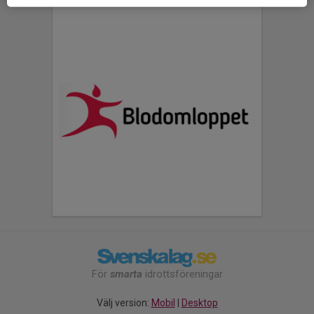
För
smarta
idrottsföreningar
Välj version:
Mobil
|
Desktop