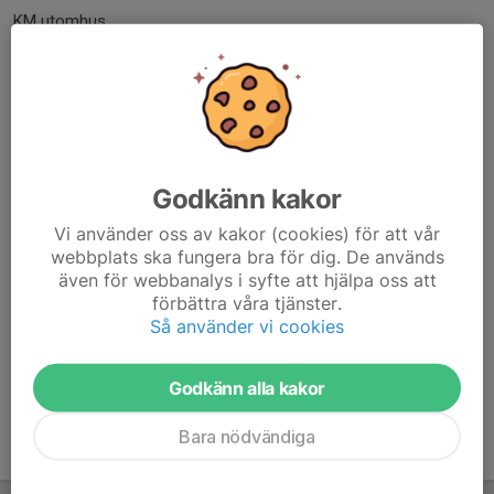
KM utomhus
Datum
Tävling
Plats
Första start
To 6/8
KM 800 m
Campus Valla
20:15
To 20/8
KM 5000 m
Campus Valla
20:15
To 3/9
KM 1500 m
Campus Valla
20:15
To 8/10
KM 10 000 m
Campus Valla
17:00
Godkänn kakor
Ti 13/10
KM Terräng
MOK-Stugan
18:30
Vi använder oss av kakor (cookies) för att vår
webbplats ska fungera bra för dig. De används
även för webbanalys i syfte att hjälpa oss att
förbättra våra tjänster.
Så använder vi cookies
Anmäl dig själv här!
Webathletics
Godkänn alla kakor
Bara nödvändiga