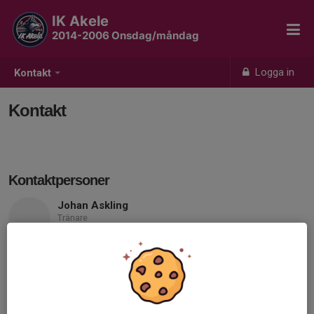
IK Akele
2014-2006 Onsdag/måndag
Logga in
Kontakt
Kontakt
Kontaktpersoner
Johan Askling
Tränare
070-689 46 38
johan11_@hotmail.com