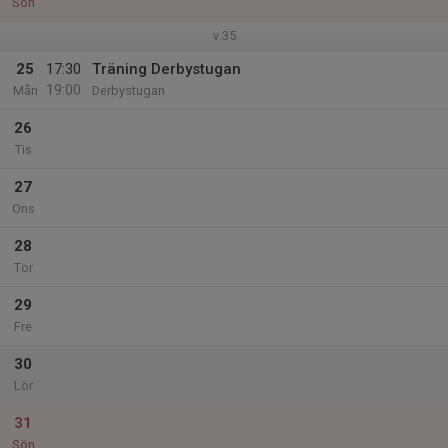
Sön
v.35
25
17:30
Träning Derbystugan
19:00
Mån
Derbystugan
26
Tis
27
Ons
28
Tor
29
Fre
30
Lör
31
Sön