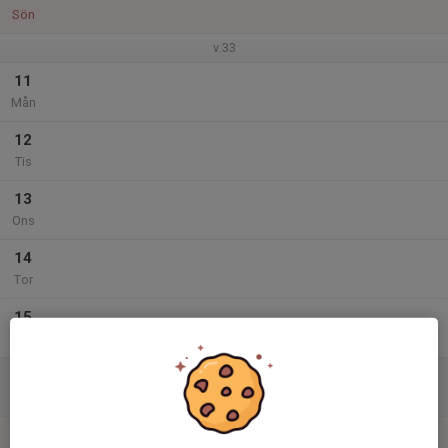
Sön
v.33
11
Mån
12
Tis
13
Ons
14
Tor
15
Fre
16
Lör
17