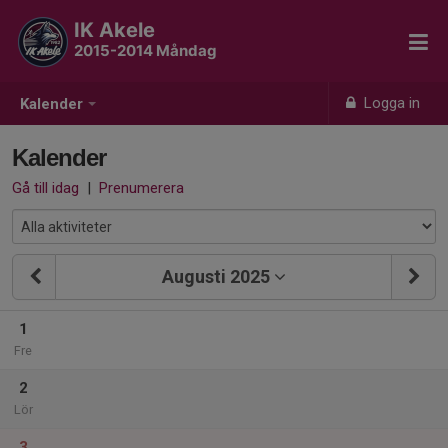
IK Akele
2015-2014 Måndag
Logga in
Kalender
Kalender
Gå till idag
|
Prenumerera
Augusti 2025
1
Fre
2
Lör
3