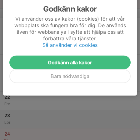
Sön
Godkänn kakor
v.34
Vi använder oss av kakor (cookies) för att vår
18
webbplats ska fungera bra för dig. De används
Mån
även för webbanalys i syfte att hjälpa oss att
förbättra våra tjänster.
19
Så använder vi cookies
Tis
20
Godkänn alla kakor
Ons
Bara nödvändiga
21
Tor
22
Fre
23
Lör
24