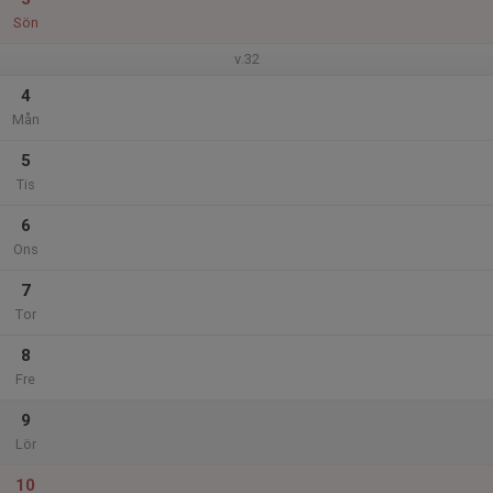
Sön
v.32
4
Mån
5
Tis
6
Ons
7
Tor
8
Fre
9
Lör
10