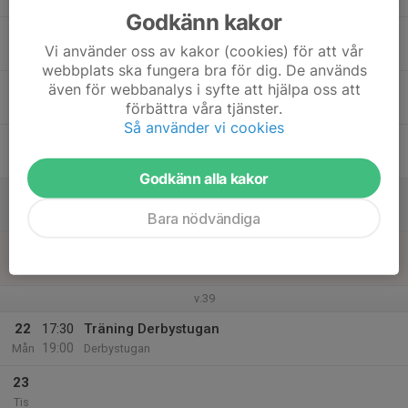
Godkänn kakor
17
18:00
Träning Olstorp
Vi använder oss av kakor (cookies) för att vår
19:30
Ons
Olstorp, Ljungsbro
webbplats ska fungera bra för dig. De används
18
även för webbanalys i syfte att hjälpa oss att
förbättra våra tjänster.
Tor
Så använder vi cookies
19
Fre
Godkänn alla kakor
20
Lör
Bara nödvändiga
21
Sön
v.39
22
17:30
Träning Derbystugan
19:00
Mån
Derbystugan
23
Tis