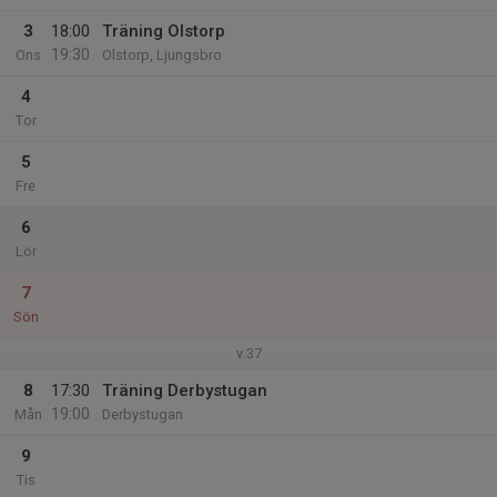
3
18:00
Träning Olstorp
19:30
Ons
Olstorp, Ljungsbro
4
Tor
5
Fre
6
Lör
7
Sön
v.37
8
17:30
Träning Derbystugan
19:00
Mån
Derbystugan
9
Tis