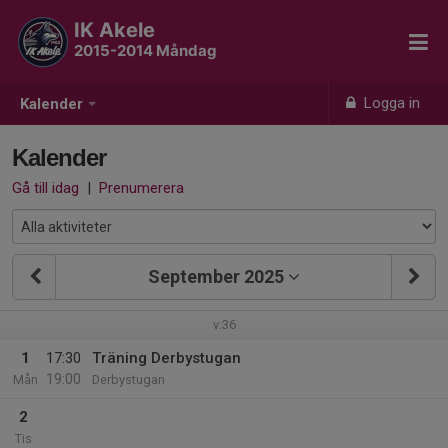
IK Akele
2015-2014 Måndag
Logga in
Kalender
Kalender
Gå till idag
|
Prenumerera
September 2025
v.36
1
17:30
Träning Derbystugan
19:00
Mån
Derbystugan
2
Tis