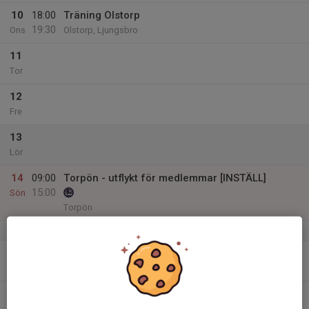
10
18:00
Träning Olstorp
19:30
Ons
Olstorp, Ljungsbro
11
Tor
12
Fre
13
Lör
14
09:00
Torpön - utflykt för medlemmar [INSTÄLL]
15:00
Sön
Torpön
v.38
15
17:30
Träning Derbystugan
19:00
Mån
Derbystugan
16
Tis