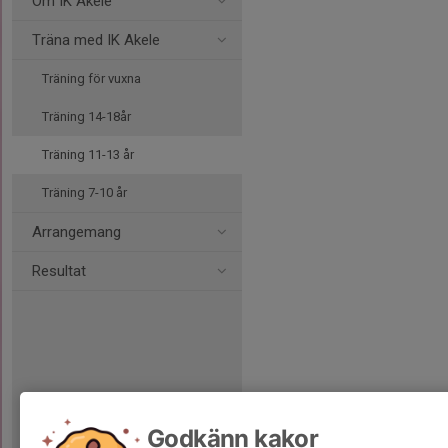
Om IK Akele
Träna med IK Akele
Träning för vuxna
Träning 14-18år
Träning 11-13 år
Träning 7-10 år
Arrangemang
Resultat
Godkänn kakor