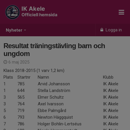
IK Akele
Officiell hemsida
Logga in
Nyheter
Resultat träningstävling barn och
ungdom
6 maj 2025
Klass 2018-2015 (1 varv 1,2 km)
Plats
Startnr
Namn
Klubb
1
785
Arvid Johansson
IK Akele
1
644
Stella Landström
IK Akele
3
565
Elmer Schultz
IK Akele
3
764
Axel Ivarsson
IK Akele
5
719
Ebbe Palmgård
IK Akele
6
793
Newton Häggquist
IK Akele
7
786
Holger Bohlin-Lertséus
IK Akele