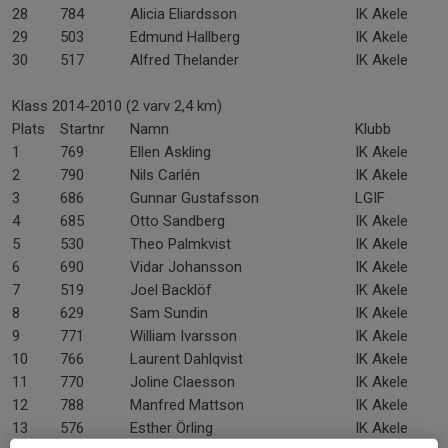
28
784
Alicia Eliardsson
IK Akele
29
503
Edmund Hallberg
IK Akele
30
517
Alfred Thelander
IK Akele
Klass 2014-2010 (2 varv 2,4 km)
Plats
Startnr
Namn
Klubb
1
769
Ellen Askling
IK Akele
2
790
Nils Carlén
IK Akele
3
686
Gunnar Gustafsson
LGIF
4
685
Otto Sandberg
IK Akele
5
530
Theo Palmkvist
IK Akele
6
690
Vidar Johansson
IK Akele
7
519
Joel Backlöf
IK Akele
8
629
Sam Sundin
IK Akele
9
771
William Ivarsson
IK Akele
10
766
Laurent Dahlqvist
IK Akele
11
770
Joline Claesson
IK Akele
12
788
Manfred Mattson
IK Akele
13
576
Esther Örling
IK Akele