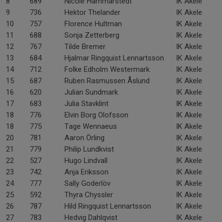
8
689
Nicole Hammarstedt
IK Akele
9
736
Hektor Thelander
IK Akele
10
757
Florence Hultman
IK Akele
11
688
Sonja Zetterberg
IK Akele
12
767
Tilde Bremer
IK Akele
13
684
Hjalmar Ringquist Lennartsson
IK Akele
14
712
Folke Edholm Westermark
IK Akele
15
687
Ruben Rasmussen Åslund
IK Akele
16
620
Julian Sundmark
IK Akele
17
683
Julia Stavklint
IK Akele
18
776
Elvin Borg Olofsson
IK Akele
18
775
Tage Wennaeus
IK Akele
20
781
Aaron Örling
IK Akele
21
779
Philip Lundkvist
IK Akele
22
527
Hugo Lindvall
IK Akele
23
742
Anja Eriksson
IK Akele
24
777
Sally Goderlöv
IK Akele
25
592
Thyra Chyssler
IK Akele
26
787
Hild Ringquist Lennartsson
IK Akele
27
783
Hedvig Dahlqvist
IK Akele