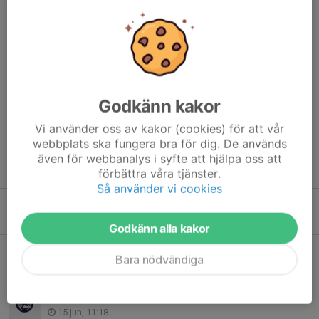
14
509
Lucas Eliardsson
IK Akele
15
782
Kevin Eriksson
IK Akele
Dela nyhet
Godkänn kakor
Tidigare nyheter
Vi använder oss av kakor (cookies) för att vår
webbplats ska fungera bra för dig. De används
Anmälan till KM öppen
även för webbanalys i syfte att hjälpa oss att
förbättra våra tjänster.
14 jul, 21:07
Så använder vi cookies
Spring Förbifartspremiären med IK Akele
28 jun, 08:00
Godkänn alla kakor
Tävlings- och träningsresa till Málaga/Marbella 2026
Bara nödvändiga
16 jun, 23:02
Buss till Söderköpings Stadslopp 16 juni
15 jun, 11:18