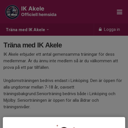
IK Akele
Officiell hemsida
Logga in
Träna med IK Akele
Träna med IK Akele
IK Akele erbjuder ett antal gemensamma träningar för dess
medlemmar. Är du ännu inte medlem så är du välkommen att
prova på ett par tillfällen.
Ungdomsträningen bedrivs endast i Linköping. Den är öppen för
alla ungdomar mellan 7-18 år, oavsett
träningsbakgrund.Seniorträning bedrivs både i Linköping och
Mjölby. Seniorträningen är öppen för alla åldrar och
träningsnivåer.
Träningen är till för alla - både hårt satsande, motionärer samt
nybörjare i alla åldrar. Gemensam träning brukar medföra lite