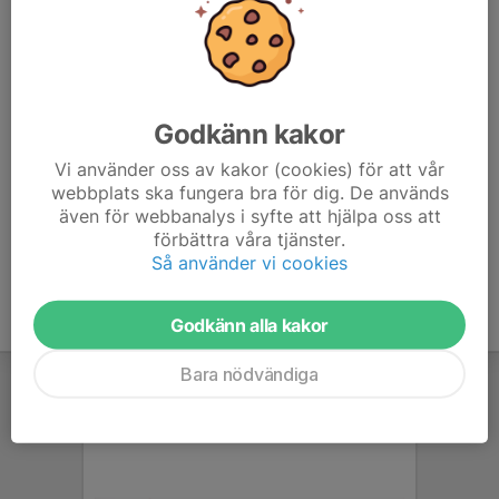
extra motivation. Meningen är dock framförallt att du ska ha kul
på träningen, känna gemenskap och förhoppningsvis lära dig
något.
Akele erbjuder en mängd olika träningspass varje vecka. Läs mer
Godkänn kakor
och se schema under respektive rubrik.
Vi använder oss av kakor (cookies) för att vår
webbplats ska fungera bra för dig. De används
Våra Pass
även för webbanalys i syfte att hjälpa oss att
Beskrivning av Akeles träningar
förbättra våra tjänster.
Så använder vi cookies
Godkänn alla kakor
Bara nödvändiga