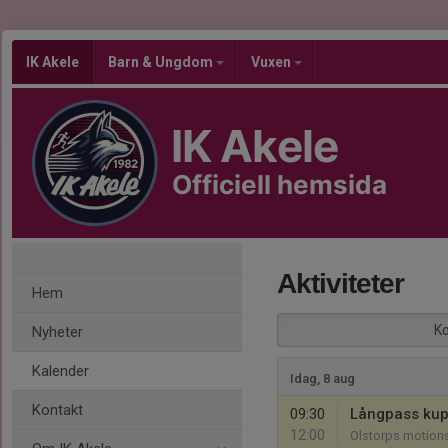
IK Akele
Barn & Ungdom
Vuxen
IK Akele
Officiell hemsida
Aktiviteter
Hem
K
Nyheter
Kalender
Idag, 8 aug
Kontakt
09:30
Långpass kupe
12:00
Olstorps motion