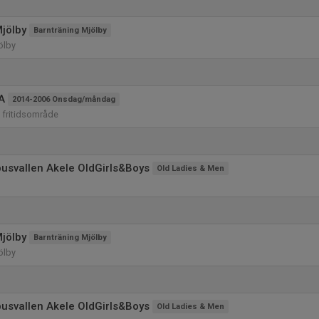
jölby
Barnträning Mjölby
ölby
A
2014-2006 Onsdag/måndag
a fritidsområde
usvallen Akele OldGirls&Boys
Old Ladies & Men
jölby
Barnträning Mjölby
ölby
usvallen Akele OldGirls&Boys
Old Ladies & Men