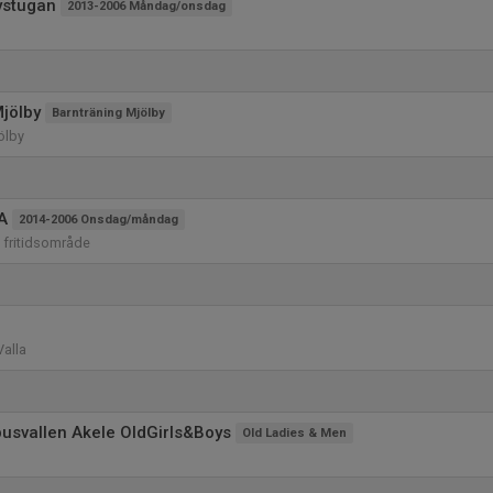
ystugan
2013-2006 Måndag/onsdag
jölby
Barnträning Mjölby
ölby
A
2014-2006 Onsdag/måndag
a fritidsområde
Valla
usvallen Akele OldGirls&Boys
Old Ladies & Men