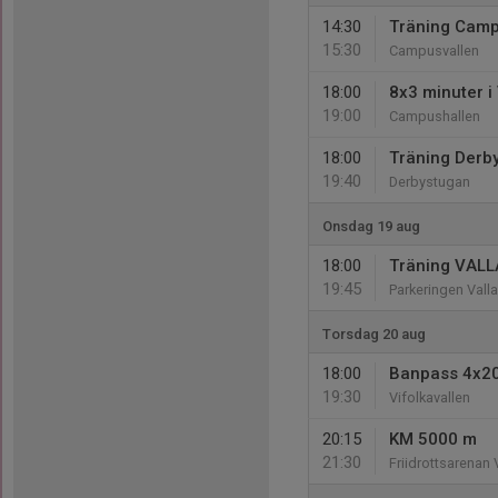
14:30
Träning Camp
15:30
Campusvallen
18:00
8x3 minuter i
19:00
Campushallen
18:00
Träning Derb
19:40
Derbystugan
Onsdag 19 aug
18:00
Träning VALL
19:45
Parkeringen Vall
Torsdag 20 aug
18:00
Banpass 4x20
19:30
Vifolkavallen
20:15
KM 5000 m
21:30
Friidrottsarenan 