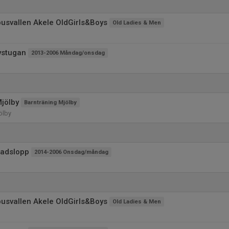
usvallen Akele OldGirls&Boys
Old Ladies & Men
ystugan
2013-2006 Måndag/onsdag
jölby
Barnträning Mjölby
ölby
tadslopp
2014-2006 Onsdag/måndag
usvallen Akele OldGirls&Boys
Old Ladies & Men