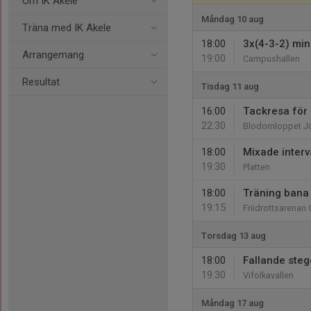
Om IK Akele
Måndag 10 aug
Träna med IK Akele
18:00
3x(4-3-2) min
Arrangemang
19:00
Campushallen
Resultat
Tisdag 11 aug
16:00
Tackresa för
22:30
Blodomloppet J
18:00
Mixade interv
19:30
Platten
18:00
Träning bana
19:15
Friidrottsarenan
Torsdag 13 aug
18:00
Fallande steg
19:30
Vifolkavallen
Måndag 17 aug