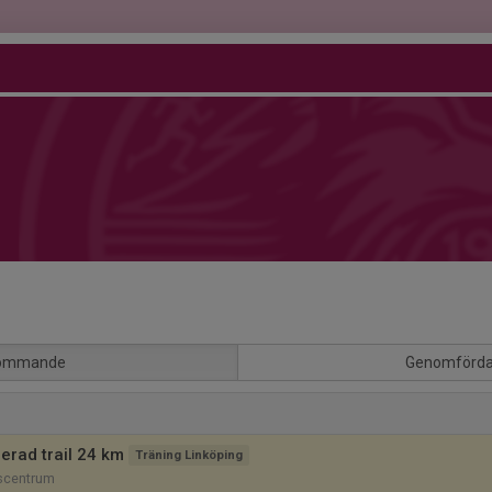
ommande
Genomförd
rad trail 24 km
Träning Linköping
scentrum