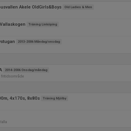
usvallen Akele OldGirls&Boys
Old Ladies & Men
 Vallaskogen
Träning Linköping
ystugan
2013-2006 Måndag/onsdag
A
2014-2006 Onsdag/måndag
a fritidsområde
0m, 4x170s, 8x80s
Träning Mjölby
Valla