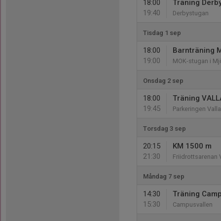
18:00
Träning Derb
19:40
Derbystugan
Tisdag 1 sep
18:00
Barnträning M
19:00
MOK-stugan i Mj
Onsdag 2 sep
18:00
Träning VALL
19:45
Parkeringen Vall
Torsdag 3 sep
20:15
KM 1500 m
21:30
Friidrottsarenan 
Måndag 7 sep
14:30
Träning Camp
15:30
Campusvallen