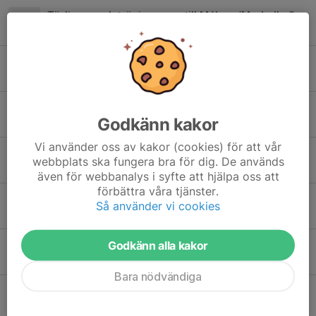
Tävlings- och träningsresa till Málaga/Marbella 2026
16 jun, 23:02
Buss till Söderköpings Stadslopp 16 juni
15 jun, 11:18
Resultat KM 3000 m
Godkänn kakor
14 maj, 23:02
Vi använder oss av kakor (cookies) för att vår
Anmälan Finspångs stadslopp mfl
webbplats ska fungera bra för dig. De används
10 maj, 19:03
även för webbanalys i syfte att hjälpa oss att
förbättra våra tjänster.
KM 3000 m den 14/5
Så använder vi cookies
29 apr, 22:19
Godkänn alla kakor
Startplats till Kanallöpet
29 apr, 19:40
Bara nödvändiga
Webshop öppen nu igen
27 apr, 15:57