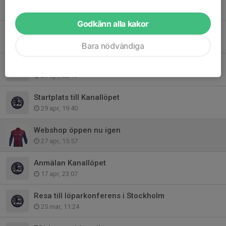
14 maj, 23:02
Godkänn alla kakor
Anmälan Finspångs stadslopp mfl
10 maj, 19:03
Bara nödvändiga
KM 3000 m den 14/5
29 apr, 22:19
Startplats till Kanallöpet
29 apr, 19:40
Webshop öppen nu igen
27 apr, 15:57
Anmälan Kanallöpet
17 apr, 23:07
Resa till löparkonferens i Stockholm
25 mar, 11:24