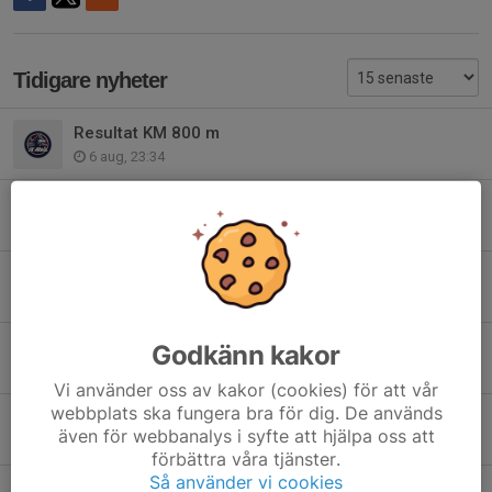
Tidigare nyheter
Resultat KM 800 m
6 aug, 23:34
Anmälan till KM öppen
14 jul, 21:07
Spring Förbifartspremiären med IK Akele
28 jun, 08:00
Tävlings- och träningsresa till Málaga/Marbella 2026
Godkänn kakor
16 jun, 23:02
Vi använder oss av kakor (cookies) för att vår
webbplats ska fungera bra för dig. De används
Buss till Söderköpings Stadslopp 16 juni
även för webbanalys i syfte att hjälpa oss att
15 jun, 11:18
förbättra våra tjänster.
Så använder vi cookies
Resultat KM 3000 m