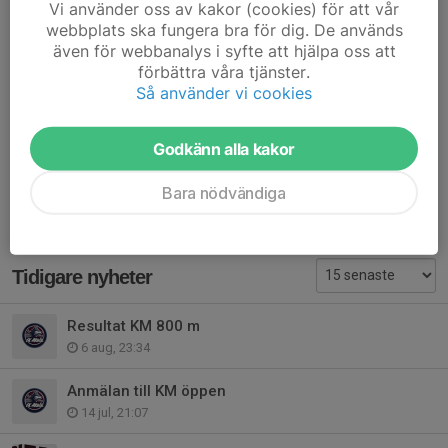
Vi använder oss av kakor (cookies) för att vår
ses som bindande, eftersom klubben kommer att fatta beslut
webbplats ska fungera bra för dig. De används
och boka lopp, transfer och aktiviteter utifrån antalet anmälda
även för webbanalys i syfte att hjälpa oss att
deltagare.
förbättra våra tjänster.
Så använder vi cookies
Vi tror att det blir en riktigt rolig resa med både tävling, träning,
sol och stark klubbkänsla!
Godkänn alla kakor
Dela nyhet
Bara nödvändiga
Tidigare nyheter
Resultat KM 800 m
6 aug, 23:34
Anmälan till KM öppen
14 jul, 21:07