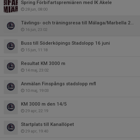
Spring Förbifartspremiären med IK Akele
28 jun, 08:00
Tävlings- och träningsresa till Málaga/Marbella 2026
16 jun, 23:02
Buss till Söderköpings Stadslopp 16 juni
15 jun, 11:18
Resultat KM 3000 m
14 maj, 23:02
Anmälan Finspångs stadslopp mfl
10 maj, 19:03
KM 3000 m den 14/5
29 apr, 22:19
Startplats till Kanallöpet
29 apr, 19:40