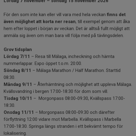
Lördag 7 november – söndag 15 november 2026
För den som inte kan eller vill vara med hela veckan
finns det
även möjlighet att korta ner resan
, till exempel genom att åka
hem efter loppet i början av veckan. Det är alltså fullt möjligt att
anmäla sig även om man bara vill följa med på tävlingsdelen.
Grov tidsplan
Lördag 7/11
– Resa till Málaga, incheckning och hämta
nummerlappar. Expo öppet t.o.m. 20:00.
Söndag 8/11
– Málaga Marathon / Half Marathon. Starttid
08:30.
Måndag 9/11
– Återhämtning och möjlighet att uppleva Málaga.
Kvällsvandring i bergen 17:00-18:30 för dom som vill.
Tisdag 10/11
– Morgonpass 08:00-09:30, Kvällspass 17:00-
18:30.
Onsdag 11/11
– Morgonpass 08:00-09:30 och därefter
förflyttning 12:00 vidare mot Marbella. Kvällspass i Marbella
17:00-18:30. Springa längs stranden i ett bekvämt tempo för
lokalisering.