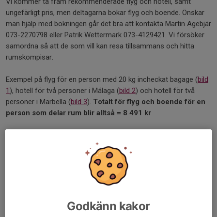
Vi kommer ta fram rekommenderade flyg och hotell, samt
ungefärligt pris, men deltagarna bokar flyg och boende. Önskar
man hjälp med bokningen går det bra att kontakta Martin Agebjär
073-2270798 eller Patrik Wettermark 073-4129421. Vi försöker
samordna så att de som vill kan resa tillsammans och hitta
rumskompisar.
Exempel på flyg för en person med 20 kg incheckat bagage (
bild
1
), hotell för två personer i Málaga (
bild 2
) och hotell för två
personer i Marbella (
bild 3
).
Totalt för flyg och boende för en
person som delar rum blir alltså = 8 491 kr
Vem kan följa med?
Resan riktar sig till klubbmedlemmar som vill kombinera löpning,
träning och gemenskap.
Man behöver inte springa maraton för att följa med – en aktiv
klubbresa är en fullgod anledning att följa med!
Intresseanmälan
Godkänn kakor
Anmäl ditt intresse senast 12 juli
, via
denna länk
.
Anmälan ska